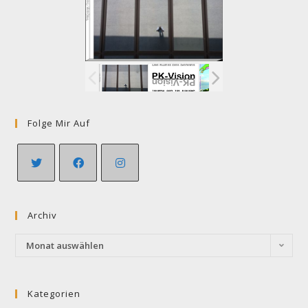
Folge Mir Auf
Opens
Opens
Opens
in
in
in
Archiv
a
a
a
new
new
new
Archiv
Monat auswählen
tab
tab
tab
Kategorien