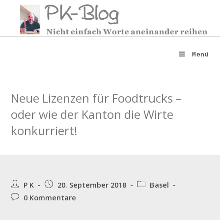
Zum
Inhalt
springen
Menü
Neue Lizenzen für Foodtrucks –
oder wie der Kanton die Wirte
konkurriert!
Beitrags-
Beitrag
Beitrags-
P K
20. September 2018
Basel
Autor:
veröffentlicht:
Kategorie:
Beitrags-
0 Kommentare
Kommentare: