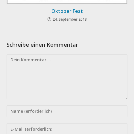
Oktober Fest
24. September 2018
Schreibe einen Kommentar
Kommentieren
Gib
deinen
Namen
Gib
oder