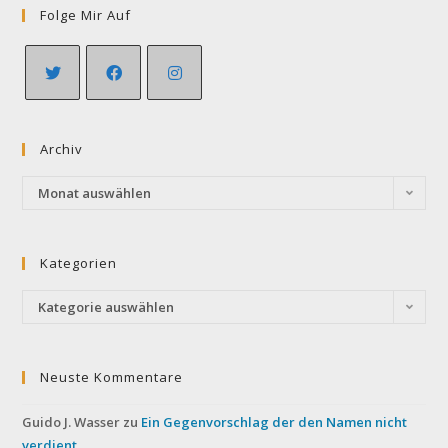
Folge Mir Auf
Opens
Opens
Opens
in
in
in
Archiv
a
a
a
new
new
new
Archiv
Monat auswählen
tab
tab
tab
Kategorien
Kategorien
Kategorie auswählen
Neuste Kommentare
Guido J. Wasser
zu
Ein Gegenvorschlag der den Namen nicht
verdient.