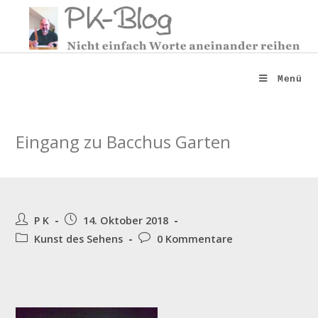
Zum
Inhalt
springen
Menü
Eingang zu Bacchus Garten
Beitrags-
Beitrag
P K
14. Oktober 2018
Autor:
veröffentlicht:
Beitrags-
Beitrags-
Kunst des Sehens
0 Kommentare
Kategorie:
Kommentare: