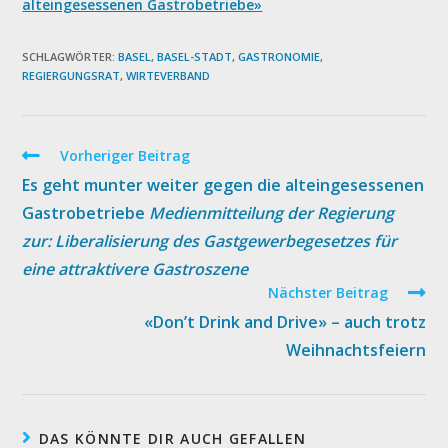
alteingesessenen Gastrobetriebe»
SCHLAGWÖRTER:
BASEL
,
BASEL-STADT
,
GASTRONOMIE
,
REGIERGUNGSRAT
,
WIRTEVERBAND
Weitere
Vorheriger Beitrag
Artikel
Es geht munter weiter gegen die alteingesessenen
ansehen
Gastrobetriebe
Medienmitteilung der Regierung
zur: Liberalisierung des Gastgewerbegesetzes für
eine attraktivere Gastroszene
Nächster Beitrag
«Don’t Drink and Drive» – auch trotz
Weihnachtsfeiern
DAS KÖNNTE DIR AUCH GEFALLEN