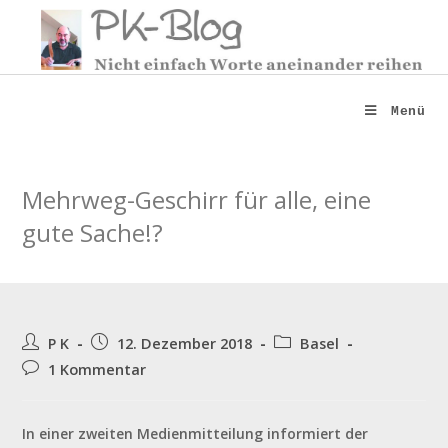
Zum
Inhalt
springen
Menü
Mehrweg-Geschirr für alle, eine
gute Sache!?
Beitrags-
Beitrag
Beitrags-
P K
12. Dezember 2018
Basel
Autor:
veröffentlicht:
Kategorie:
Beitrags-
1 Kommentar
Kommentare:
In einer zweiten Medienmitteilung
informiert der