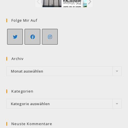
Folge Mir Auf
Opens
Opens
Opens
in
in
in
Archiv
a
a
a
new
new
new
Archiv
Monat auswählen
tab
tab
tab
Kategorien
Kategorien
Kategorie auswählen
Neuste Kommentare