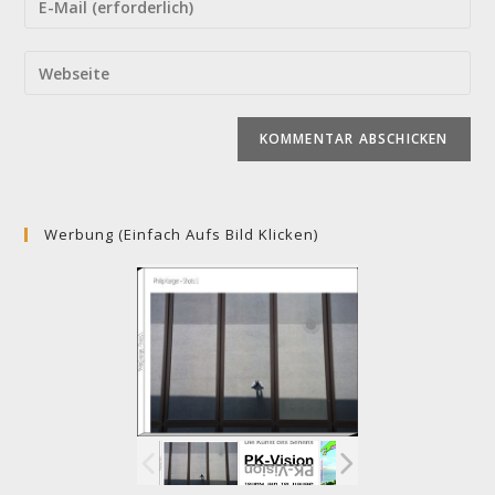
oder
deine
Benutzernamen
E-
Gib
zum
Mail-
deine
Kommentieren
Adresse
Website-
ein
zum
URL
Kommentieren
ein
ein
(optional)
Werbung (einfach Aufs Bild Klicken)