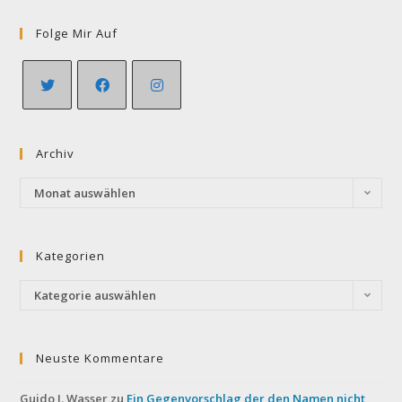
Folge Mir Auf
Opens
Opens
Opens
in
in
in
Archiv
a
a
a
new
new
new
Archiv
Monat auswählen
tab
tab
tab
Kategorien
Kategorien
Kategorie auswählen
Neuste Kommentare
Guido J. Wasser
zu
Ein Gegenvorschlag der den Namen nicht