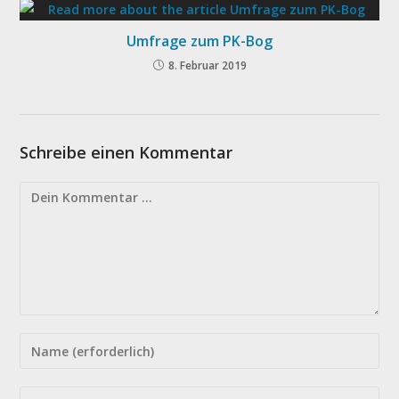
Umfrage zum PK-Bog
8. Februar 2019
Schreibe einen Kommentar
Kommentieren
Gib
deinen
Namen
Gib