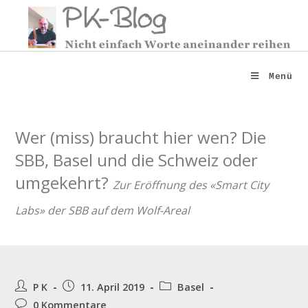
Zum
Inhalt
springen
Menü
Wer (miss) braucht hier wen? Die
SBB, Basel und die Schweiz oder
umgekehrt?
Zur Eröffnung des «Smart City
Labs» der SBB auf dem Wolf-Areal
Beitrags-
Beitrag
Beitrags-
P K
11. April 2019
Basel
Autor:
veröffentlicht:
Kategorie:
Beitrags-
0 Kommentare