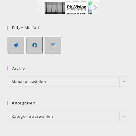
Folge Mir Auf
Opens
Opens
Opens
in
in
in
Archiv
a
a
a
new
new
new
Archiv
Monat auswählen
tab
tab
tab
Kategorien
Kategorien
Kategorie auswählen