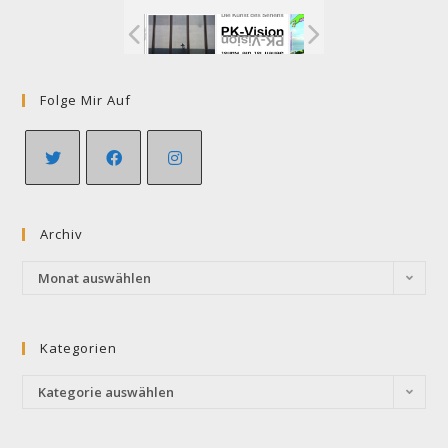
Folge Mir Auf
Opens
Opens
Opens
in
in
in
Archiv
a
a
a
new
new
new
Archiv
Monat auswählen
tab
tab
tab
Kategorien
Kategorien
Kategorie auswählen