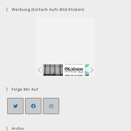
Werbung (einfach Aufs Bild Klicken)
Folge Mir Auf
Opens
Opens
Opens
in
in
in
Archiv